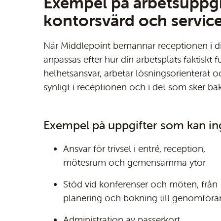
Exempel på arbetsuppgif
kontorsvärd och servic
När Middlepoint bemannar receptionen i di
anpassas efter hur din arbetsplats faktiskt f
helhetsansvar, arbetar lösningsorienterat o
synligt i receptionen och i det som sker ba
Exempel på uppgifter som kan ing
Ansvar för trivsel i entré, reception,
mötesrum och gemensamma ytor
Stöd vid konferenser och möten, från
planering och bokning till genomför
Administration av passerkort,