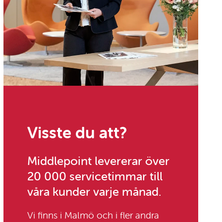
Visste du att?
Middlepoint levererar över
20 000 servicetimmar till
våra kunder varje månad.
Vi finns i Malmö och i fler andra