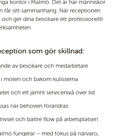
ånga kontor i Malmö. Det är här människor
n får sitt sammanhang. När receptionen
och ger dina besökare ett professionellt
erksamheten.
reception som gör skillnad:
gande av besökare och medarbetare
de i möten och bakom kulisserna
tet och ett jämnt servicenivå över tid
assas när behoven förändras
 trivsel och bättre flow på arbetsplatsen
Malmö fungerar – med fokus på närvaro,