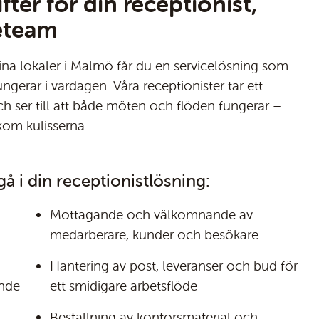
ter för din receptionist,
eteam
na lokaler i Malmö får du en servicelösning som
ungerar i vardagen. Våra receptionister tar ett
ch ser till att både möten och flöden fungerar –
kom kulisserna.
å i din receptionistlösning:
Mottagande och välkomnande av
medarberare, kunder och besökare
Hantering av post, leveranser och bud för
ande
ett smidigare arbetsflöde
Beställning av kontorsmaterial och