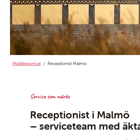
Middlepoint.se
Receptionist Malmö
Service som märks
Receptionist i Malmö
– serviceteam med äkta