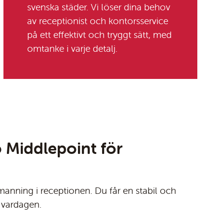
svenska städer. Vi löser dina behov
av receptionist och kontorsservice
på ett effektivt och tryggt sätt, med
omtanke i varje detalj.
ö Middlepoint för
manning i receptionen. Du får en stabil och
 vardagen.