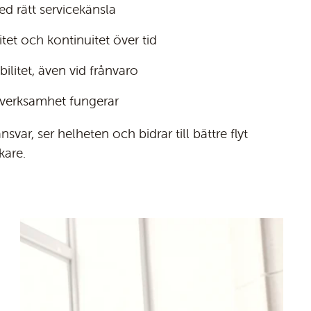
d rätt servicekänsla
itet och kontinuitet över tid
ilitet, även vid frånvaro
n verksamhet fungerar
svar, ser helheten och bidrar till bättre flyt
kare.