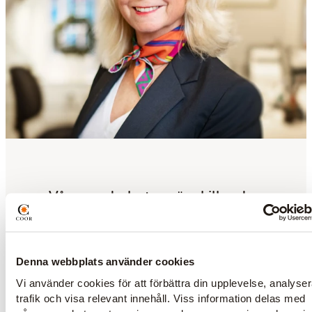
Våra medarbetare är skillnaden
Vi söker alltid fler duktiga och drivna
serviceprofiler som vill arbeta hos oss.
Denna webbplats använder cookies
Vi använder cookies för att förbättra din upplevelse, analyse
trafik och visa relevant innehåll. Viss information delas med
Är du intresserad?