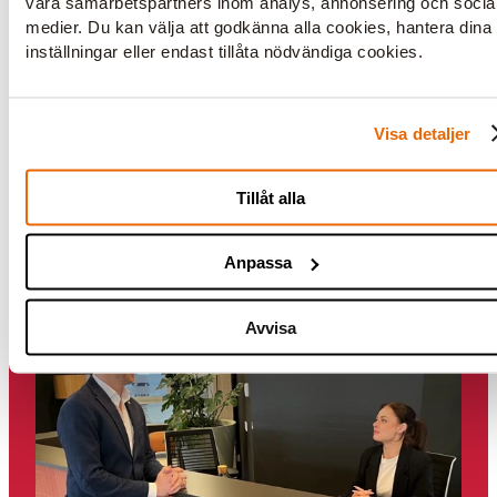
våra samarbetspartners inom analys, annonsering och socia
medier. Du kan välja att godkänna alla cookies, hantera dina
Se lediga jobb
inställningar eller endast tillåta nödvändiga cookies.
Visa detaljer
Inspiration och kunskap
Tillåt alla
Artiklar om service
Anpassa
Avvisa